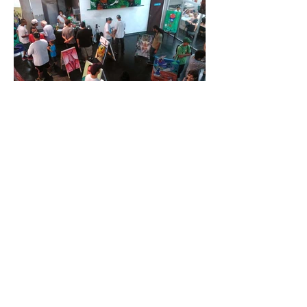
Voltar para Exposições
/
Anterior
Próximo
2026 William Mophos - Todos os
© Copyright