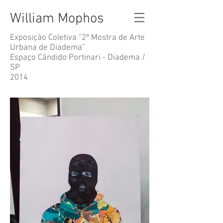
William Mophos
Exposição Coletiva “2º Mostra de Arte
Urbana de Diadema”
Espaço Cândido Portinari - Diadema /
SP
2014