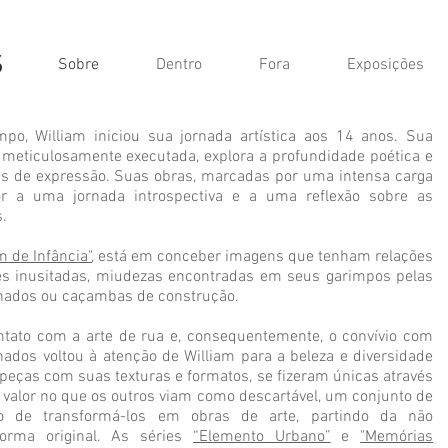
s
Sobre
Dentro
Fora
Exposições
o, William iniciou sua jornada artística aos 14 anos. Sua
, meticulosamente executada, explora a profundidade poética e
as de expressão. Suas obras, marcadas por uma intensa carga
r a uma jornada introspectiva e a uma reflexão sobre as
.
m de Infância"
, está em conceber imagens que tenham relações
ies inusitadas, miudezas encontradas em seus garimpos pelas
onados ou caçambas de construção.
ato com a arte de rua e, consequentemente, o convívio com
ados voltou à atenção de William para a beleza e diversidade
peças com suas texturas e formatos, se fizeram únicas através
valor no que os outros viam como descartável, um conjunto de
ito de transformá-los em obras de arte, partindo da não
forma original. As séries
“Elemento Urbano”
e
"Memórias