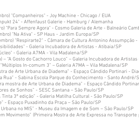
bro) "Companheiros" - Joy Machine - Chicago / EUA
npukt 24" - Affenfaust Galerie - Hamburg / Alemanha
o) "Para Sempre Agora" - Cosmo Galeria de Arte - Balneário Ca
bro) "Na Ativa" - SP Haus - Jardim Europa/SP
embro) "Respirarte2" - Câmara de Cultura Antonino Assumpção 
sibilidades" - Galeria Incubadora de Artistas - Atibaia/SP
úcleo" - Galeria A7MA - Vila Madalena/SP
 – “A Gosto do Cachorro Louco” – Galeria Incubadora de Artistas
– “Múltiplos In-comum 3” – Galeria A7MA – Vila Madalena/SP
stra de Arte Urbana de Diadema” - Espaço Cândido Portinari - D
da Rua” - Sabina Escola Parque do Conhecimento - Santo André/
ra mostra de Arte Urbana de Diadema” - Espaço Cândido Portina
adores de Sonhos” - SESC Santana – São Paulo/SP
Tinta 3º edição” - Galeria Matilha Cultural - São Paulo/SP
” - Espaço Puxadinho da Praça – São Paulo/SP
e Urbana no MIS” - Museu da Imagem e de Som – São Paulo/SP
 em Movimento” (Primeira Mostra de Arte Expressa no Transport