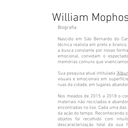
William Mopho
Biografia
Nascido em São Bernardo do Camp
técnica realista em preto e branco
a busca constante por novas form
emocional, convidam o espectado
memórias comuns que vivenciamos
Sua pesquisa atual intitulada
"Álbu
visuais e emocionais em superfíc
ruas da cidade, em lugares aband
Nos meados de 2015 a 2018 o cont
materiais não reciclados e abandon
encontradas no lixo. Cada uma das 
da ação do tempo. Reconhecendo o 
objetos foi recolhido com intu
descaracterização total da sua 