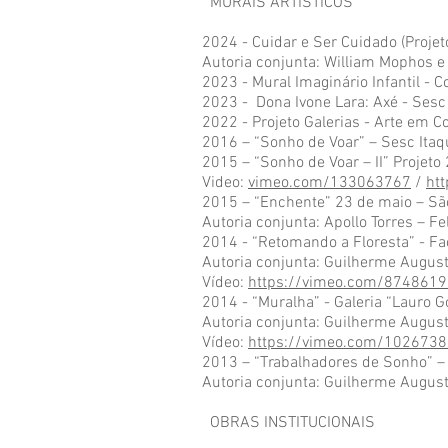
MURAIS ARTÍSTICOS
2024 - Cuidar e Ser Cuidado (Proje
Autoria conjunta: William Mophos e 
2023 - Mural Imaginário Infantil -
2023 - Do
na Ivone Lara: Axé - Ses
2022 - Projeto Galerias - Arte em
201
6 – “Sonho de Voar” – Sesc Ita
2015 – “Sonho de Voar – II” Projeto
Video:
vimeo.com/133063767
/
ht
2015 – “Enchente” 23 de maio – S
Autoria conjunta: Apollo Torres – Fe
2014 - “Retomando a Floresta” - F
Autoria conjunta: Guilherme August
Vídeo:
https://vimeo.com/8748619
2014 - “Muralha” - Galeria “Lauro
Autoria conjunta: Guilherme Augusto
Vídeo:
https://vimeo.com/102673
2013 – “Trabalhadores de Sonho” –
Autoria conjunta: Guilherme August
OBRAS INSTITUCIONAIS