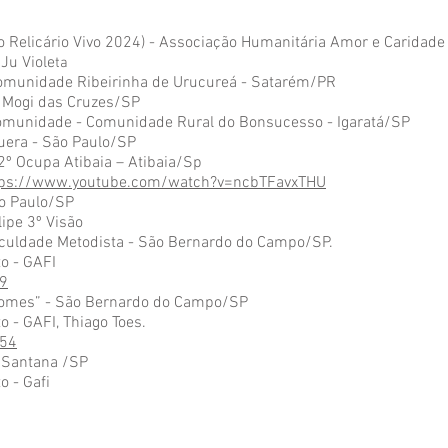
to Relicário Vivo 2024) - Associação Humanitária Amor e Caridade
Ju Viole
ta
 Comunidade Ribeirinha de Urucureá - Satarém/PR
c Mogi das Cruzes/SP
 Comunidade - Comunidade Rural do Bonsucesso - Igaratá/SP
quera - São Paulo/SP
 2º Ocupa Atibaia – Atibaia/Sp
tps://www.youtube.com/watch?v=ncbTFavxTHU
ão Paulo/SP
lipe 3º Visão
aculdade Metodista - São Bernardo do Campo/SP.
o - GAFI
9
 Gomes” - São Bernardo do Campo/SP
 - GAFI, Thiago Toes.
854
 Santana /SP
o - Gafi