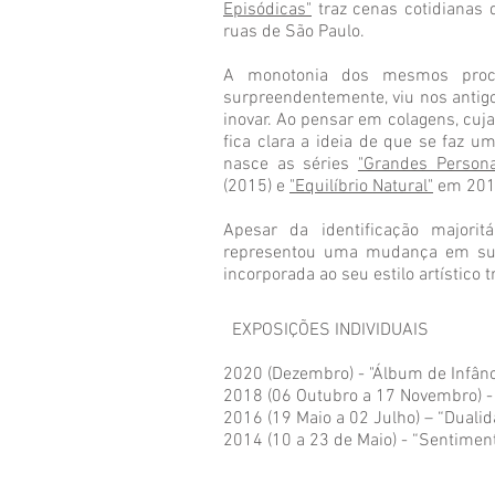
Episódicas"
traz cenas cotidianas 
ruas de São Paulo.
A monotonia dos mesmos proce
surpreendentemente, viu nos antigo
inovar. Ao pensar em colagens, cuja
fica clara a ideia de que se faz
nasce as séries
"Grandes Persona
(2015) e
"Equilíbrio Natural"
em 20
Apesar da identificação majori
representou uma mudança em sua
incorporada ao seu estilo artístico 
EXPOSIÇÕES INDIVIDUAIS
2020 (Dezembro) - "Álbum de Infânci
2018 (06 Outubro a 17 Novembro) -
2016 (19 Maio a 02 Julho) – “Duali
2014 (10 a 23 de Maio) - “Sentimen