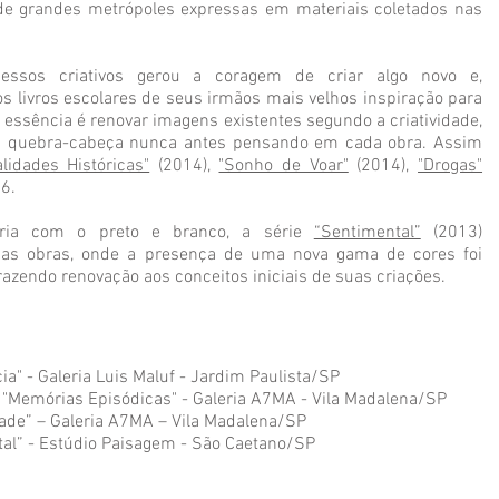
de grandes metrópoles expressas em materiais coletados nas
ssos criativos gerou a coragem de criar algo novo e,
s livros escolares de seus irmãos mais velhos inspiração para
 essência é renovar imagens existentes segundo a criatividade,
 um quebra-cabeça nunca antes pensando em cada obra. Assim
lidades Históricas"
(2014),
"Sonho de Voar"
(2014),
"Drogas"
16.
tária com o preto e branco, a série
“Sentimental”
(2013)
s obras, onde a presença de uma nova gama de cores foi
trazendo renovação aos conceitos iniciais de suas criações.
a" - Galeria Luis Maluf - Jardim Paulista/SP
 "Memórias Episódicas" - Galeria A7MA - Vila Madalena/SP
dade” – Galeria A7MA – Vila Madalena/SP
tal” - Estúdio Paisagem - São Caetano/SP